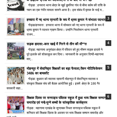
गोड्डा : हनवारा थाना क्षेत्र के खुर्द डुमरिया गांव से बीमा क्लेम की राशि के
गबन का एक गंभीर मामला सामने आया है। इस संबंध में मृतक के भाई म...
हनवारा में नए थाना प्रभारी के रूप में ध्रुव कुमार ने संभाला पदभार
गोड्डा/हनवारा : हनवारा थाना में सोमवार को नए थाना प्रभारी के रूप में
ध्रुव कुमार ने पदभार ग्रहण किया। उन्होंने निवर्तमान थाना प्रभारी
राजन...
सड़क हादसा:-कार खाई में गिरने से तीन की मौ**त
गोड्डा: महागामा अनुमंडल क्षेत्र में रविवार को हुए भीषण सड़क हादसे ने
पूरे इलाके को शोकाकुल कर दिया। जानकारी के अनुसार दिग्घी-महागामा
मार्...
मोहनपुर में सेवानिवृत्त शिक्षकों का बड़ा फैसला,पेंशन नोटिफिकेशन
3486 का बायकॉट
गोड्डा: बुधवार को मदरसा रहमानी मोहनपुर में सेवानिवृत्त मदरसा व
संस्कृत शिक्षक संघ की बैठक आयोजित हुई। इसमें क्षेत्र के 186 गैर
सरकारी सहा...
शिक्षक दिवस पर सनराइज पब्लिक स्कूल में हुआ भव्य शिक्षक सम्मान
समारोह एवं नन्हे-मुन्ने बच्चों के सांस्कृतिक कार्यक्रम
गोड्डा : महागामा प्रखंड के सुन्दचक स्थित सनराइज पब्लिक स्कूल में
शनिवार को शिक्षक दिवस के अवसर पर भव्य शिक्षक सम्मान समारोह और