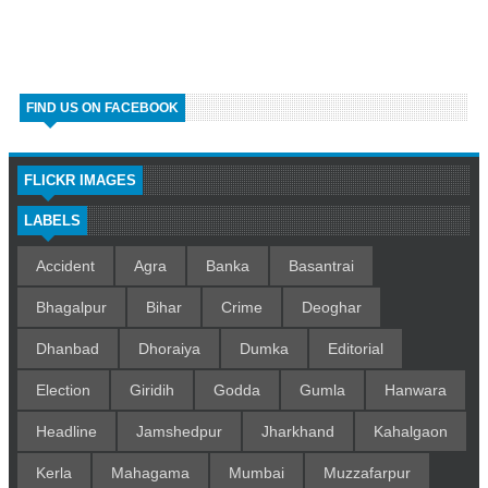
FIND US ON FACEBOOK
FLICKR IMAGES
LABELS
Accident
Agra
Banka
Basantrai
Bhagalpur
Bihar
Crime
Deoghar
Dhanbad
Dhoraiya
Dumka
Editorial
Election
Giridih
Godda
Gumla
Hanwara
Headline
Jamshedpur
Jharkhand
Kahalgaon
Kerla
Mahagama
Mumbai
Muzzafarpur