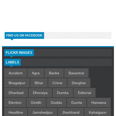
FIND US ON FACEBOOK
FLICKR IMAGES
LABELS
Accident
Agra
Banka
Basantrai
Bhagalpur
Bihar
Crime
Deoghar
Dhanbad
Dhoraiya
Dumka
Editorial
Election
Giridih
Godda
Gumla
Hanwara
Headline
Jamshedpur
Jharkhand
Kahalgaon