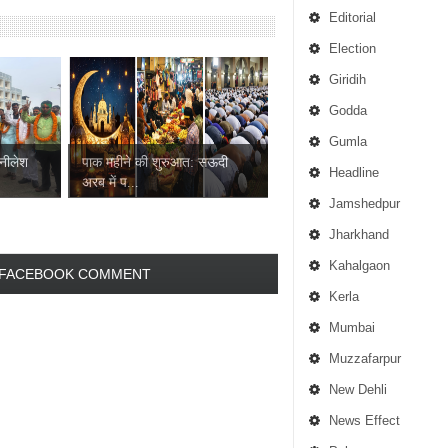
Editorial
Election
Giridih
Godda
Gumla
 नीलेश
पाक महीने की शुरुआत: सऊदी
Headline
अरब में प...
Jamshedpur
Jharkhand
Kahalgaon
FACEBOOK COMMENT
Kerla
Mumbai
Muzzafarpur
New Dehli
News Effect