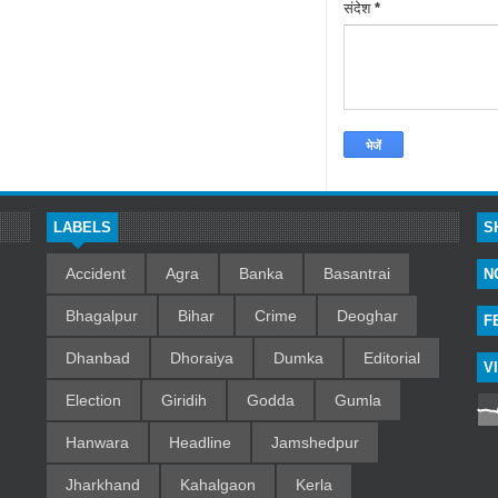
संदेश
*
LABELS
S
Accident
Agra
Banka
Basantrai
N
Bhagalpur
Bihar
Crime
Deoghar
F
Dhanbad
Dhoraiya
Dumka
Editorial
V
Election
Giridih
Godda
Gumla
Hanwara
Headline
Jamshedpur
Jharkhand
Kahalgaon
Kerla