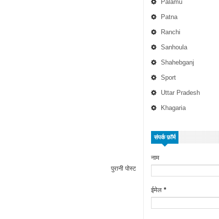
Palamu
Patna
Ranchi
Sanhoula
Shahebganj
Sport
Uttar Pradesh
Khagaria
संपर्क फ़ॉर्म
नाम
पुरानी पोस्ट
ईमेल
*