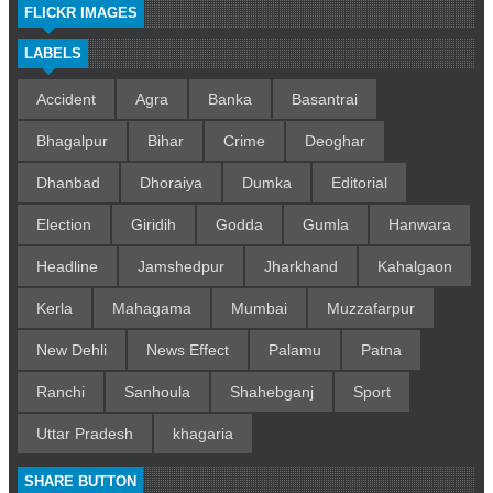
FLICKR IMAGES
LABELS
Accident
Agra
Banka
Basantrai
Bhagalpur
Bihar
Crime
Deoghar
Dhanbad
Dhoraiya
Dumka
Editorial
Election
Giridih
Godda
Gumla
Hanwara
Headline
Jamshedpur
Jharkhand
Kahalgaon
Kerla
Mahagama
Mumbai
Muzzafarpur
New Dehli
News Effect
Palamu
Patna
Ranchi
Sanhoula
Shahebganj
Sport
Uttar Pradesh
khagaria
SHARE BUTTON