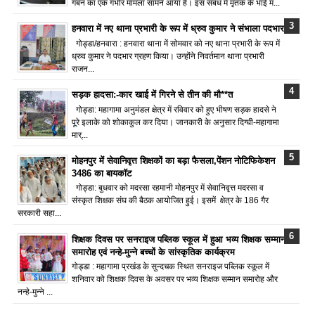
गबन का एक गंभीर मामला सामने आया है। इस संबंध में मृतक के भाई म...
हनवारा में नए थाना प्रभारी के रूप में ध्रुव कुमार ने संभाला पदभार
गोड्डा/हनवारा : हनवारा थाना में सोमवार को नए थाना प्रभारी के रूप में
ध्रुव कुमार ने पदभार ग्रहण किया। उन्होंने निवर्तमान थाना प्रभारी
राजन...
सड़क हादसा:-कार खाई में गिरने से तीन की मौ**त
गोड्डा: महागामा अनुमंडल क्षेत्र में रविवार को हुए भीषण सड़क हादसे ने
पूरे इलाके को शोकाकुल कर दिया। जानकारी के अनुसार दिग्घी-महागामा
मार्...
मोहनपुर में सेवानिवृत्त शिक्षकों का बड़ा फैसला,पेंशन नोटिफिकेशन
3486 का बायकॉट
गोड्डा: बुधवार को मदरसा रहमानी मोहनपुर में सेवानिवृत्त मदरसा व
संस्कृत शिक्षक संघ की बैठक आयोजित हुई। इसमें क्षेत्र के 186 गैर
सरकारी सहा...
शिक्षक दिवस पर सनराइज पब्लिक स्कूल में हुआ भव्य शिक्षक सम्मान
समारोह एवं नन्हे-मुन्ने बच्चों के सांस्कृतिक कार्यक्रम
गोड्डा : महागामा प्रखंड के सुन्दचक स्थित सनराइज पब्लिक स्कूल में
शनिवार को शिक्षक दिवस के अवसर पर भव्य शिक्षक सम्मान समारोह और
नन्हे-मुन्ने ...