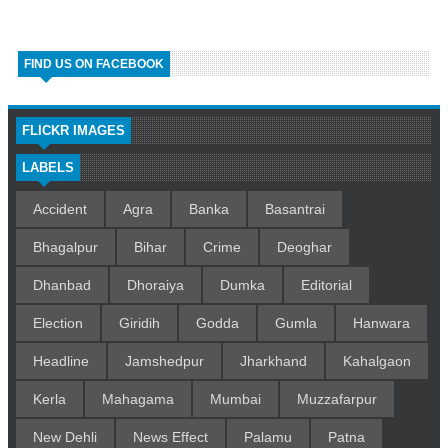
FIND US ON FACEBOOK
FLICKR IMAGES
LABELS
Accident
Agra
Banka
Basantrai
Bhagalpur
Bihar
Crime
Deoghar
Dhanbad
Dhoraiya
Dumka
Editorial
Election
Giridih
Godda
Gumla
Hanwara
Headline
Jamshedpur
Jharkhand
Kahalgaon
Kerla
Mahagama
Mumbai
Muzzafarpur
New Dehli
News Effect
Palamu
Patna