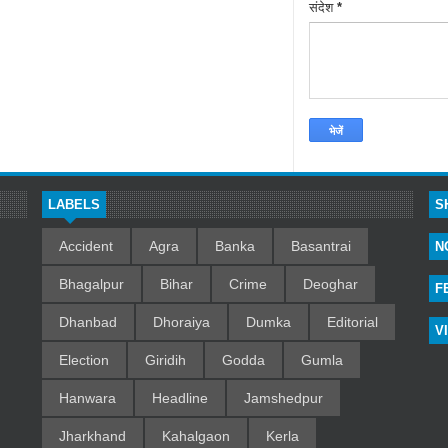
संदेश
*
LABELS
S
Accident
Agra
Banka
Basantrai
N
Bhagalpur
Bihar
Crime
Deoghar
F
Dhanbad
Dhoraiya
Dumka
Editorial
V
Election
Giridih
Godda
Gumla
Hanwara
Headline
Jamshedpur
Jharkhand
Kahalgaon
Kerla