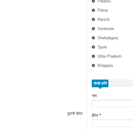
Palamu
Patna
Ranchi
Sanhoula
Shahebganj
Sport
Uttar Pradesh
Khagaria
संपर्क फ़ॉर्म
नाम
पुरानी पोस्ट
ईमेल
*