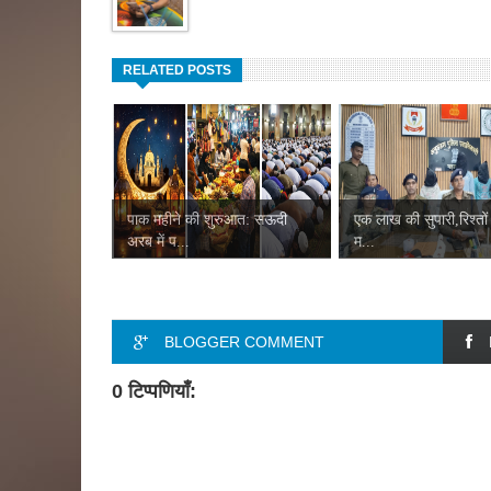
RELATED POSTS
पाक महीने की शुरुआत: सऊदी
एक लाख की सुपारी,रिश्तों
अरब में प...
म...
BLOGGER COMMENT
0 टिप्पणियाँ: