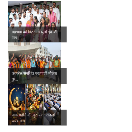
महगामा की मिट्टी में घुली ईद की
मिठ...
कांग्रेस समर्थित प्रत्याशी नीलेश
कु...
पाक महीने की शुरुआत: सऊदी
अरब में प...