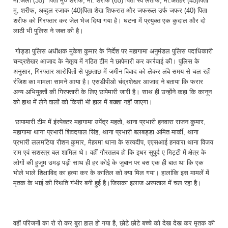
मो.अली (35) पिता मु० शरीफ, मो. शरीफ (65) पिता स्व लतीफ, मो.अतहर (45)पिता
मु. शरीफ, अब्दुल रजाक (40)पिता शेख शिफरात और जफरूल उर्फ जफर (40) पिता
शरीफ को गिरफ्तार कर जेल भेज दिया गया है। घटना में प्रयुक्त एक कुदाल और दो
लाठी भी पुलिस ने जब्त की है।
गोड्डा पुलिस अधीक्षक मुकेश कुमार के निर्देश पर महागामा अनुमंडल पुलिस पदाधिकारी
चन्द्रशेखर आजाद के नेतृत्व में गठित टीम ने छापेमारी कर कार्रवाई की। पुलिस के
अनुसार, गिरफ्तार आरोपितों से पूछताछ में जमीन विवाद को लेकर लंबे समय से चल रही
रंजिश का मामला सामने आया है। एसडीपीओ चंद्रशेखर आजाद ने बताया कि फरार
अन्य अभियुक्तों की गिरफ्तारी के लिए छापेमारी जारी है। साथ ही उन्होंने कहा कि कानून
को हाथ में लेने वालों को किसी भी हाल में बख्शा नहीं जाएगा।
छापामारी टीम में इंस्पेक्टर महागामा उपेंद्र महतो, थाना प्रभारी हनवारा राजन कुमार,
महागामा थाना प्रभारी शिवदयाल सिंह, थाना प्रभारी बलबड्डा अमित मार्की, थाना
प्रभारी ललमटिया रौशन कुमार, मेहरमा थाना के सत्यदीप, एएसआई हनवारा थाना विजय
राम एवं सशस्त्र बल शामिल थे। वहीं गौरतलब हो कि इधर सुपुर्द ए मिट्टी में क्षेत्र के
लोगों की हुजूम उमड़ पड़ी साथ ही हर कोई के जुबान पर बस एक ही बात था कि एक
भोले भाले शिक्षाविद का हत्या कर के कातिल को क्या मिल गया। हालांकि इस मामलें में
मृतक के भाई की स्थिति गंभीर बनी हुई है।जिसका इलाज अस्पताल में चल रहा है।
वहीं परिजनों का रो रो कर बुरा हाल हो गया है, छोटे छोटे बच्चे को देख देख कर मृतक की