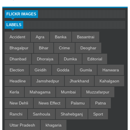
FLICKR IMAGES
LABELS
Accident
Agra
Banka
Basantrai
Bhagalpur
Bihar
Crime
Deoghar
Dhanbad
Dhoraiya
Dumka
Editorial
Election
Giridih
Godda
Gumla
Hanwara
Headline
Jamshedpur
Jharkhand
Kahalgaon
Kerla
Mahagama
Mumbai
Muzzafarpur
New Dehli
News Effect
Palamu
Patna
Ranchi
Sanhoula
Shahebganj
Sport
Uttar Pradesh
khagaria