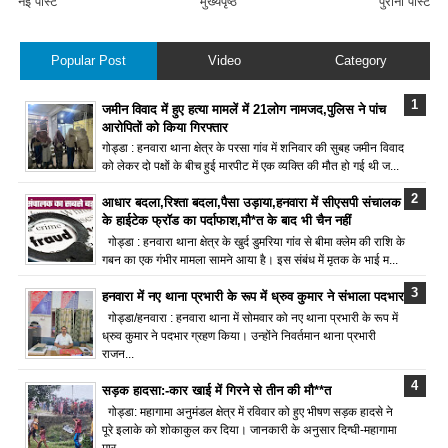
नई पोस्ट
मुख्यपृष्ठ
पुरानी पोस्ट
Popular Post
Video
Category
जमीन विवाद में हुए हत्या मामलें में 21लोग नामजद,पुलिस ने पांच
आरोपितों को किया गिरफ्तार
गोड्डा : हनवारा थाना क्षेत्र के परसा गांव में शनिवार की सुबह जमीन विवाद
को लेकर दो पक्षों के बीच हुई मारपीट में एक व्यक्ति की मौत हो गई थी ज...
आधार बदला,रिश्ता बदला,पैसा उड़ाया,हनवारा में सीएसपी संचालक
के हाईटेक फ्रॉड का पर्दाफाश,मौ*त के बाद भी चैन नहीं
गोड्डा : हनवारा थाना क्षेत्र के खुर्द डुमरिया गांव से बीमा क्लेम की राशि के
गबन का एक गंभीर मामला सामने आया है। इस संबंध में मृतक के भाई म...
हनवारा में नए थाना प्रभारी के रूप में ध्रुव कुमार ने संभाला पदभार
गोड्डा/हनवारा : हनवारा थाना में सोमवार को नए थाना प्रभारी के रूप में
ध्रुव कुमार ने पदभार ग्रहण किया। उन्होंने निवर्तमान थाना प्रभारी
राजन...
सड़क हादसा:-कार खाई में गिरने से तीन की मौ**त
गोड्डा: महागामा अनुमंडल क्षेत्र में रविवार को हुए भीषण सड़क हादसे ने
पूरे इलाके को शोकाकुल कर दिया। जानकारी के अनुसार दिग्घी-महागामा
मार्...