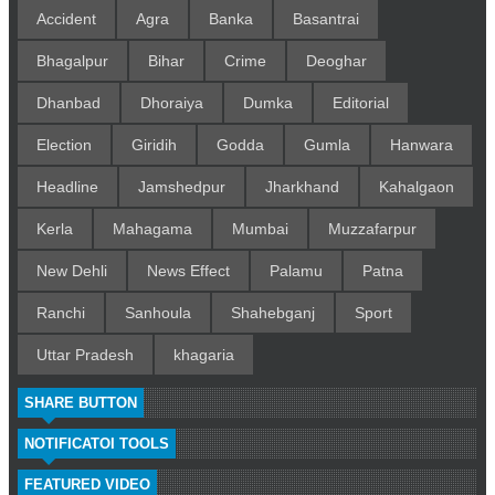
Accident
Agra
Banka
Basantrai
Bhagalpur
Bihar
Crime
Deoghar
Dhanbad
Dhoraiya
Dumka
Editorial
Election
Giridih
Godda
Gumla
Hanwara
Headline
Jamshedpur
Jharkhand
Kahalgaon
Kerla
Mahagama
Mumbai
Muzzafarpur
New Dehli
News Effect
Palamu
Patna
Ranchi
Sanhoula
Shahebganj
Sport
Uttar Pradesh
khagaria
SHARE BUTTON
NOTIFICATOI TOOLS
FEATURED VIDEO