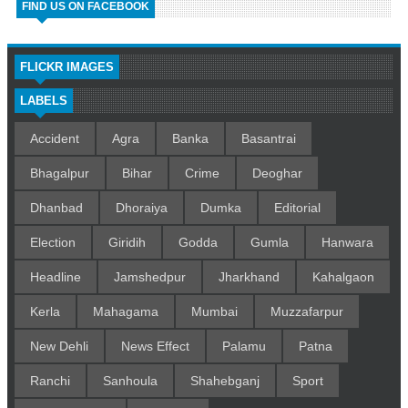
FIND US ON FACEBOOK
FLICKR IMAGES
LABELS
Accident
Agra
Banka
Basantrai
Bhagalpur
Bihar
Crime
Deoghar
Dhanbad
Dhoraiya
Dumka
Editorial
Election
Giridih
Godda
Gumla
Hanwara
Headline
Jamshedpur
Jharkhand
Kahalgaon
Kerla
Mahagama
Mumbai
Muzzafarpur
New Dehli
News Effect
Palamu
Patna
Ranchi
Sanhoula
Shahebganj
Sport