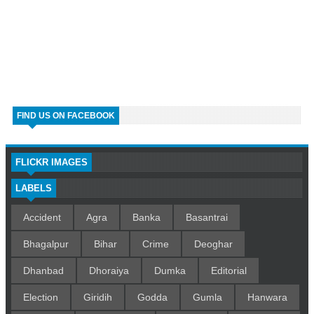
FIND US ON FACEBOOK
FLICKR IMAGES
LABELS
Accident
Agra
Banka
Basantrai
Bhagalpur
Bihar
Crime
Deoghar
Dhanbad
Dhoraiya
Dumka
Editorial
Election
Giridih
Godda
Gumla
Hanwara