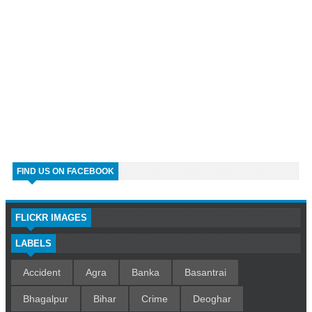
FIND US ON FACEBOOK
FLICKR IMAGES
LABELS
Accident
Agra
Banka
Basantrai
Bhagalpur
Bihar
Crime
Deoghar