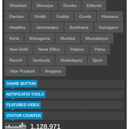
Dhanbad
Dhoraiya
Dumka
Editorial
Election
Giridih
Godda
Gumla
Hanwara
Headline
Jamshedpur
Jharkhand
Kahalgaon
Kerla
Mahagama
Mumbai
Muzzafarpur
New Dehli
News Effect
Palamu
Patna
Ranchi
Sanhoula
Shahebganj
Sport
Uttar Pradesh
khagaria
SHARE BUTTON
NOTIFICATOI TOOLS
FEATURED VIDEO
VISITOR COUNTER
1,128,971