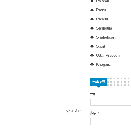
Palamu
Patna
Ranchi
Sanhoula
Shahebganj
Sport
Uttar Pradesh
Khagaria
संपर्क फ़ॉर्म
नाम
पुरानी पोस्ट
ईमेल
*