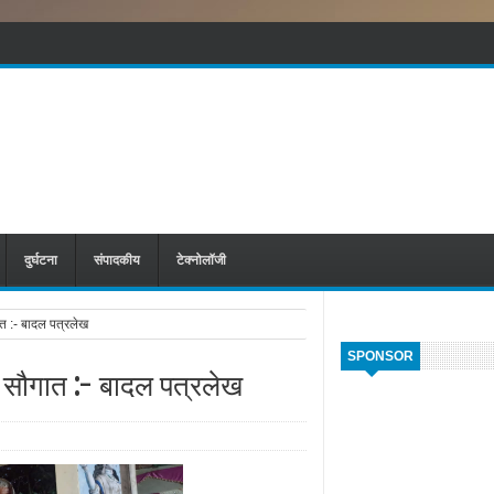
दुर्घटना
संपादकीय
टेक्नोलॉजी
ात :- बादल पत्रलेख
SPONSOR
ी सौगात :- बादल पत्रलेख