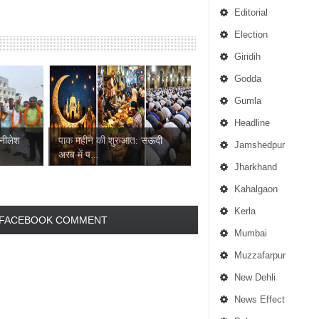
Editorial
Election
Giridih
Godda
Gumla
Headline
 नीलेश
पाक महीने की शुरुआत: सऊदी
Jamshedpur
अरब में प...
Jharkhand
Kahalgaon
Kerla
FACEBOOK COMMENT
Mumbai
Muzzafarpur
New Dehli
News Effect