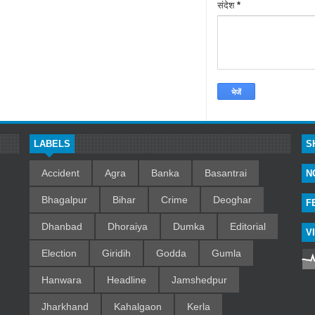
संदेश
*
LABELS
S
Accident
Agra
Banka
Basantrai
N
Bhagalpur
Bihar
Crime
Deoghar
F
Dhanbad
Dhoraiya
Dumka
Editorial
V
Election
Giridih
Godda
Gumla
Hanwara
Headline
Jamshedpur
Jharkhand
Kahalgaon
Kerla