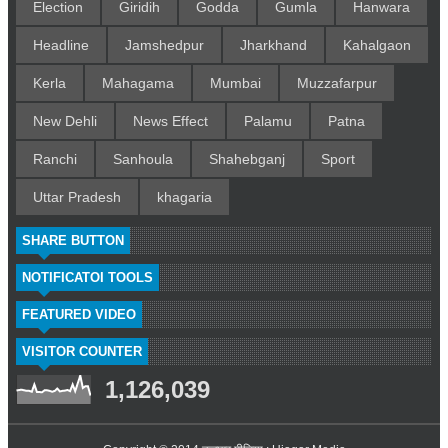
Election
Giridih
Godda
Gumla
Hanwara
Headline
Jamshedpur
Jharkhand
Kahalgaon
Kerla
Mahagama
Mumbai
Muzzafarpur
New Dehli
News Effect
Palamu
Patna
Ranchi
Sanhoula
Shahebganj
Sport
Uttar Pradesh
khagaria
SHARE BUTTON
NOTIFICATOI TOOLS
FEATURED VIDEO
VISITOR COUNTER
1,126,039