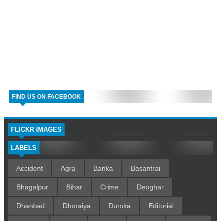
FIND US ON FACEBOOK
FLICKR IMAGES
LABELS
Accident
Agra
Banka
Basantrai
Bhagalpur
Bihar
Crime
Deoghar
Dhanbad
Dhoraiya
Dumka
Editorial