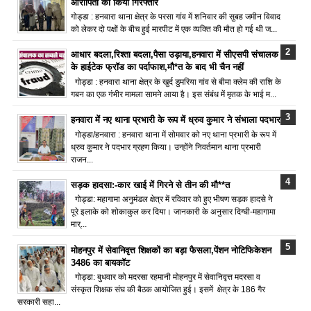
आरोपितों को किया गिरफ्तार
गोड्डा : हनवारा थाना क्षेत्र के परसा गांव में शनिवार की सुबह जमीन विवाद
को लेकर दो पक्षों के बीच हुई मारपीट में एक व्यक्ति की मौत हो गई थी ज...
आधार बदला,रिश्ता बदला,पैसा उड़ाया,हनवारा में सीएसपी संचालक
के हाईटेक फ्रॉड का पर्दाफाश,मौ*त के बाद भी चैन नहीं
गोड्डा : हनवारा थाना क्षेत्र के खुर्द डुमरिया गांव से बीमा क्लेम की राशि के
गबन का एक गंभीर मामला सामने आया है। इस संबंध में मृतक के भाई म...
हनवारा में नए थाना प्रभारी के रूप में ध्रुव कुमार ने संभाला पदभार
गोड्डा/हनवारा : हनवारा थाना में सोमवार को नए थाना प्रभारी के रूप में
ध्रुव कुमार ने पदभार ग्रहण किया। उन्होंने निवर्तमान थाना प्रभारी
राजन...
सड़क हादसा:-कार खाई में गिरने से तीन की मौ**त
गोड्डा: महागामा अनुमंडल क्षेत्र में रविवार को हुए भीषण सड़क हादसे ने
पूरे इलाके को शोकाकुल कर दिया। जानकारी के अनुसार दिग्घी-महागामा
मार्...
मोहनपुर में सेवानिवृत्त शिक्षकों का बड़ा फैसला,पेंशन नोटिफिकेशन
3486 का बायकॉट
गोड्डा: बुधवार को मदरसा रहमानी मोहनपुर में सेवानिवृत्त मदरसा व
संस्कृत शिक्षक संघ की बैठक आयोजित हुई। इसमें क्षेत्र के 186 गैर
सरकारी सहा...