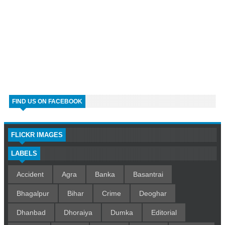
FIND US ON FACEBOOK
FLICKR IMAGES
LABELS
Accident
Agra
Banka
Basantrai
Bhagalpur
Bihar
Crime
Deoghar
Dhanbad
Dhoraiya
Dumka
Editorial