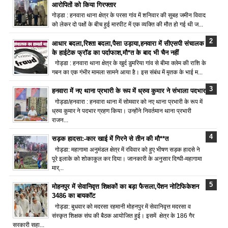
आरोपितों को किया गिरफ्तार
गोड्डा : हनवारा थाना क्षेत्र के परसा गांव में शनिवार की सुबह जमीन विवाद
को लेकर दो पक्षों के बीच हुई मारपीट में एक व्यक्ति की मौत हो गई थी ज...
आधार बदला,रिश्ता बदला,पैसा उड़ाया,हनवारा में सीएसपी संचालक
के हाईटेक फ्रॉड का पर्दाफाश,मौ*त के बाद भी चैन नहीं
गोड्डा : हनवारा थाना क्षेत्र के खुर्द डुमरिया गांव से बीमा क्लेम की राशि के
गबन का एक गंभीर मामला सामने आया है। इस संबंध में मृतक के भाई म...
हनवारा में नए थाना प्रभारी के रूप में ध्रुव कुमार ने संभाला पदभार
गोड्डा/हनवारा : हनवारा थाना में सोमवार को नए थाना प्रभारी के रूप में
ध्रुव कुमार ने पदभार ग्रहण किया। उन्होंने निवर्तमान थाना प्रभारी
राजन...
सड़क हादसा:-कार खाई में गिरने से तीन की मौ**त
गोड्डा: महागामा अनुमंडल क्षेत्र में रविवार को हुए भीषण सड़क हादसे ने
पूरे इलाके को शोकाकुल कर दिया। जानकारी के अनुसार दिग्घी-महागामा
मार्...
मोहनपुर में सेवानिवृत्त शिक्षकों का बड़ा फैसला,पेंशन नोटिफिकेशन
3486 का बायकॉट
गोड्डा: बुधवार को मदरसा रहमानी मोहनपुर में सेवानिवृत्त मदरसा व
संस्कृत शिक्षक संघ की बैठक आयोजित हुई। इसमें क्षेत्र के 186 गैर
सरकारी सहा...