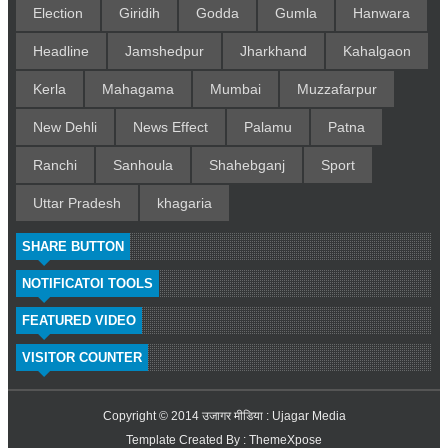
Election
Giridih
Godda
Gumla
Hanwara
Headline
Jamshedpur
Jharkhand
Kahalgaon
Kerla
Mahagama
Mumbai
Muzzafarpur
New Dehli
News Effect
Palamu
Patna
Ranchi
Sanhoula
Shahebganj
Sport
Uttar Pradesh
khagaria
SHARE BUTTON
NOTIFICATOI TOOLS
FEATURED VIDEO
VISITOR COUNTER
Copyright © 2014
उजागर मीडिया : Ujagar Media
Template Created By :
ThemeXpose