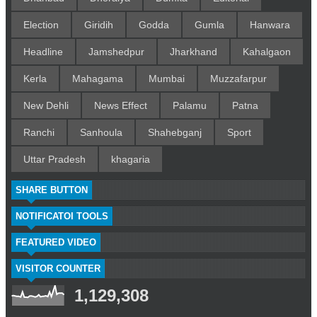
Election
Giridih
Godda
Gumla
Hanwara
Headline
Jamshedpur
Jharkhand
Kahalgaon
Kerla
Mahagama
Mumbai
Muzzafarpur
New Dehli
News Effect
Palamu
Patna
Ranchi
Sanhoula
Shahebganj
Sport
Uttar Pradesh
khagaria
SHARE BUTTON
NOTIFICATOI TOOLS
FEATURED VIDEO
VISITOR COUNTER
1,129,308