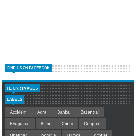
FIND US ON FACEBOOK
FLICKR IMAGES
LABELS
Accident
Agra
Banka
Basantrai
Bhagalpur
Bihar
Crime
Deoghar
Dhanbad
Dhoraiya
Dumka
Editorial