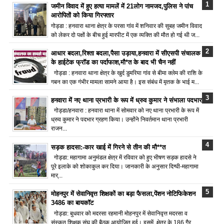
जमीन विवाद में हुए हत्या मामलें में 21लोग नामजद,पुलिस ने पांच
आरोपितों को किया गिरफ्तार
गोड्डा : हनवारा थाना क्षेत्र के परसा गांव में शनिवार की सुबह जमीन विवाद
को लेकर दो पक्षों के बीच हुई मारपीट में एक व्यक्ति की मौत हो गई थी ज...
आधार बदला,रिश्ता बदला,पैसा उड़ाया,हनवारा में सीएसपी संचालक
के हाईटेक फ्रॉड का पर्दाफाश,मौ*त के बाद भी चैन नहीं
गोड्डा : हनवारा थाना क्षेत्र के खुर्द डुमरिया गांव से बीमा क्लेम की राशि के
गबन का एक गंभीर मामला सामने आया है। इस संबंध में मृतक के भाई म...
हनवारा में नए थाना प्रभारी के रूप में ध्रुव कुमार ने संभाला पदभार
गोड्डा/हनवारा : हनवारा थाना में सोमवार को नए थाना प्रभारी के रूप में
ध्रुव कुमार ने पदभार ग्रहण किया। उन्होंने निवर्तमान थाना प्रभारी
राजन...
सड़क हादसा:-कार खाई में गिरने से तीन की मौ**त
गोड्डा: महागामा अनुमंडल क्षेत्र में रविवार को हुए भीषण सड़क हादसे ने
पूरे इलाके को शोकाकुल कर दिया। जानकारी के अनुसार दिग्घी-महागामा
मार्...
मोहनपुर में सेवानिवृत्त शिक्षकों का बड़ा फैसला,पेंशन नोटिफिकेशन
3486 का बायकॉट
गोड्डा: बुधवार को मदरसा रहमानी मोहनपुर में सेवानिवृत्त मदरसा व
संस्कृत शिक्षक संघ की बैठक आयोजित हुई। इसमें क्षेत्र के 186 गैर