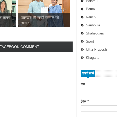
Palamu
Patna
Ranchi
की सायमा
झारखंड की भाषाई पहचान को
सम्मान, मं...
Sanhoula
Shahebganj
Sport
FACEBOOK COMMENT
Uttar Pradesh
Khagaria
संपर्क फ़ॉर्म
नाम
ईमेल
*