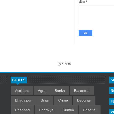
संदेश
*
पुरानी पोस्ट
LABELS
S
Accident
Agra
Banka
Basantrai
N
Bhagalpur
Bihar
Crime
Deoghar
F
Dhanbad
Dhoraiya
Dumka
Editorial
V