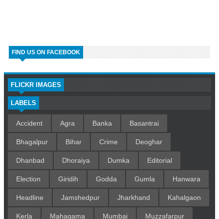
FIND US ON FACEBOOK
FLICKR IMAGES
LABELS
Accident
Agra
Banka
Basantrai
Bhagalpur
Bihar
Crime
Deoghar
Dhanbad
Dhoraiya
Dumka
Editorial
Election
Giridih
Godda
Gumla
Hanwara
Headline
Jamshedpur
Jharkhand
Kahalgaon
Kerla
Mahagama
Mumbai
Muzzafarpur