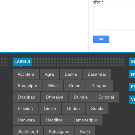
संदेश
*
LABELS
S
Accident
Agra
Banka
Basantrai
N
Bhagalpur
Bihar
Crime
Deoghar
F
Dhanbad
Dhoraiya
Dumka
Editorial
V
Election
Giridih
Godda
Gumla
Hanwara
Headline
Jamshedpur
Jharkhand
Kahalgaon
Kerla