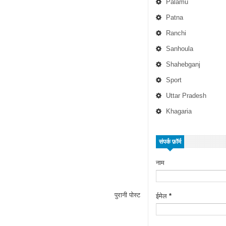
Palamu
Patna
Ranchi
Sanhoula
Shahebganj
Sport
Uttar Pradesh
Khagaria
संपर्क फ़ॉर्म
नाम
पुरानी पोस्ट
ईमेल
*