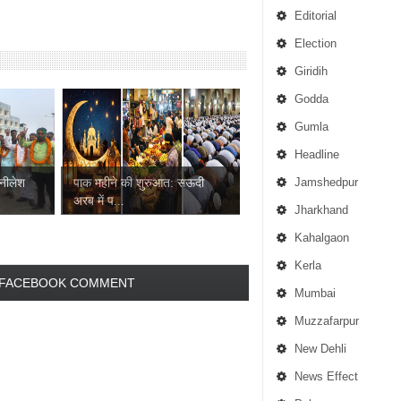
Editorial
Election
Giridih
Godda
Gumla
Headline
Jamshedpur
 नीलेश
पाक महीने की शुरुआत: सऊदी
अरब में प...
Jharkhand
Kahalgaon
Kerla
FACEBOOK COMMENT
Mumbai
Muzzafarpur
New Dehli
News Effect