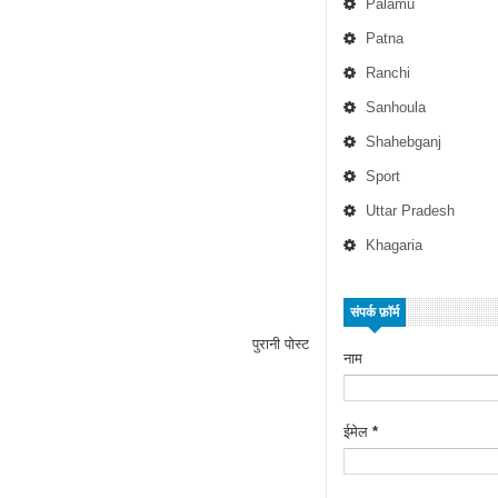
Palamu
Patna
Ranchi
Sanhoula
Shahebganj
Sport
Uttar Pradesh
Khagaria
संपर्क फ़ॉर्म
पुरानी पोस्ट
नाम
ईमेल
*