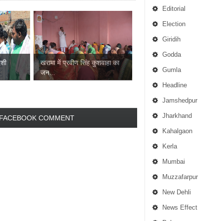
Editorial
Election
Giridih
Godda
ाशी
खरामा में प्रवीण सिंह कुशवाहा का
Gumla
जन...
Headline
Jamshedpur
Jharkhand
FACEBOOK COMMENT
Kahalgaon
Kerla
Mumbai
Muzzafarpur
New Dehli
News Effect