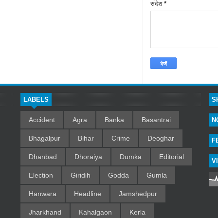
संदेश
*
LABELS
S
Accident
Agra
Banka
Basantrai
N
Bhagalpur
Bihar
Crime
Deoghar
F
Dhanbad
Dhoraiya
Dumka
Editorial
V
Election
Giridih
Godda
Gumla
Hanwara
Headline
Jamshedpur
Jharkhand
Kahalgaon
Kerla