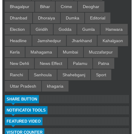
Bhagalpur
Bihar
Crime
Deoghar
Dhanbad
Dhoraiya
Dumka
Editorial
Election
Giridih
Godda
Gumla
Hanwara
Headline
Jamshedpur
Jharkhand
Kahalgaon
Kerla
Mahagama
Mumbai
Muzzafarpur
New Dehli
News Effect
Palamu
Patna
Ranchi
Sanhoula
Shahebganj
Sport
Uttar Pradesh
khagaria
SHARE BUTTON
NOTIFICATOI TOOLS
FEATURED VIDEO
VISITOR COUNTER