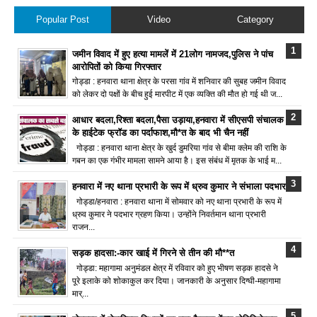
Popular Post
Video
Category
जमीन विवाद में हुए हत्या मामलें में 21लोग नामजद,पुलिस ने पांच
आरोपितों को किया गिरफ्तार
गोड्डा : हनवारा थाना क्षेत्र के परसा गांव में शनिवार की सुबह जमीन विवाद
को लेकर दो पक्षों के बीच हुई मारपीट में एक व्यक्ति की मौत हो गई थी ज...
आधार बदला,रिश्ता बदला,पैसा उड़ाया,हनवारा में सीएसपी संचालक
के हाईटेक फ्रॉड का पर्दाफाश,मौ*त के बाद भी चैन नहीं
गोड्डा : हनवारा थाना क्षेत्र के खुर्द डुमरिया गांव से बीमा क्लेम की राशि के
गबन का एक गंभीर मामला सामने आया है। इस संबंध में मृतक के भाई म...
हनवारा में नए थाना प्रभारी के रूप में ध्रुव कुमार ने संभाला पदभार
गोड्डा/हनवारा : हनवारा थाना में सोमवार को नए थाना प्रभारी के रूप में
ध्रुव कुमार ने पदभार ग्रहण किया। उन्होंने निवर्तमान थाना प्रभारी
राजन...
सड़क हादसा:-कार खाई में गिरने से तीन की मौ**त
गोड्डा: महागामा अनुमंडल क्षेत्र में रविवार को हुए भीषण सड़क हादसे ने
पूरे इलाके को शोकाकुल कर दिया। जानकारी के अनुसार दिग्घी-महागामा
मार्...