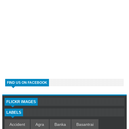
FIND US ON FACEBOOK
FLICKR IMAGES
LABELS
Accident
Agra
Banka
Basantrai