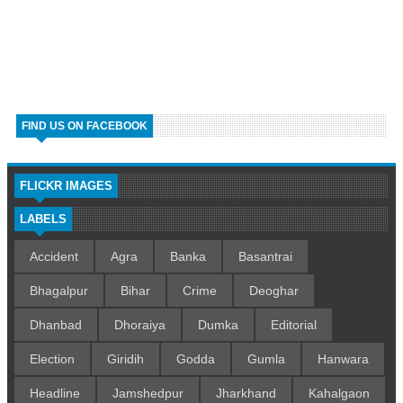
FIND US ON FACEBOOK
FLICKR IMAGES
LABELS
Accident
Agra
Banka
Basantrai
Bhagalpur
Bihar
Crime
Deoghar
Dhanbad
Dhoraiya
Dumka
Editorial
Election
Giridih
Godda
Gumla
Hanwara
Headline
Jamshedpur
Jharkhand
Kahalgaon