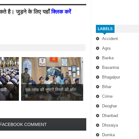
ते है। जुड़ने के लिए यहाँ
क्लिक करें
LABELS
Accident
Agra
Banka
Basantrai
Bhagalpur
Bihar
सऊदी
एक लाख की सुपारी,रिश्तों की बलि:
म...
Crime
Deoghar
Dhanbad
FACEBOOK COMMENT
Dhoraiya
Dumka