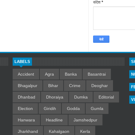
संदेश
*
LABELS
S
Accident
Agra
Banka
Basantrai
N
Bhagalpur
Bihar
Crime
Deoghar
F
Dhanbad
Dhoraiya
Dumka
Editorial
V
Election
Giridih
Godda
Gumla
Hanwara
Headline
Jamshedpur
Jharkhand
Kahalgaon
Kerla