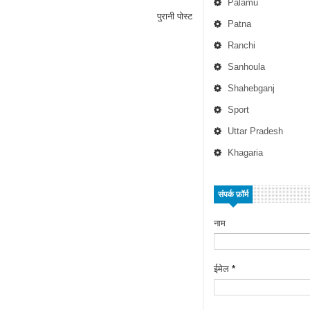
Palamu
पुरानी पोस्ट
Patna
Ranchi
Sanhoula
Shahebganj
Sport
Uttar Pradesh
Khagaria
संपर्क फ़ॉर्म
नाम
ईमेल
*