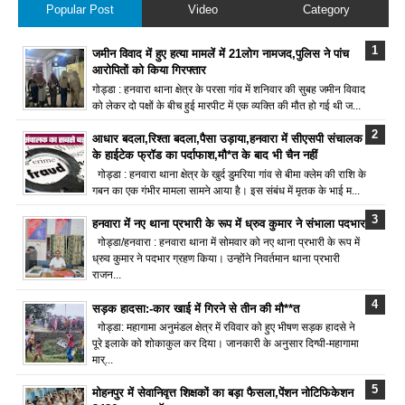
Popular Post
Video
Category
जमीन विवाद में हुए हत्या मामलें में 21लोग नामजद,पुलिस ने पांच
आरोपितों को किया गिरफ्तार
गोड्डा : हनवारा थाना क्षेत्र के परसा गांव में शनिवार की सुबह जमीन विवाद
को लेकर दो पक्षों के बीच हुई मारपीट में एक व्यक्ति की मौत हो गई थी ज...
आधार बदला,रिश्ता बदला,पैसा उड़ाया,हनवारा में सीएसपी संचालक
के हाईटेक फ्रॉड का पर्दाफाश,मौ*त के बाद भी चैन नहीं
गोड्डा : हनवारा थाना क्षेत्र के खुर्द डुमरिया गांव से बीमा क्लेम की राशि के
गबन का एक गंभीर मामला सामने आया है। इस संबंध में मृतक के भाई म...
हनवारा में नए थाना प्रभारी के रूप में ध्रुव कुमार ने संभाला पदभार
गोड्डा/हनवारा : हनवारा थाना में सोमवार को नए थाना प्रभारी के रूप में
ध्रुव कुमार ने पदभार ग्रहण किया। उन्होंने निवर्तमान थाना प्रभारी
राजन...
सड़क हादसा:-कार खाई में गिरने से तीन की मौ**त
गोड्डा: महागामा अनुमंडल क्षेत्र में रविवार को हुए भीषण सड़क हादसे ने
पूरे इलाके को शोकाकुल कर दिया। जानकारी के अनुसार दिग्घी-महागामा
मार्...
मोहनपुर में सेवानिवृत्त शिक्षकों का बड़ा फैसला,पेंशन नोटिफिकेशन