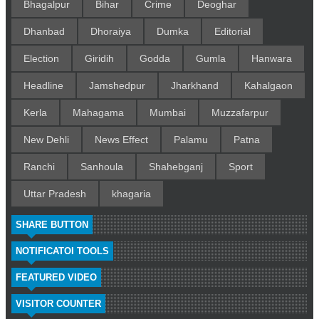
Bhagalpur
Bihar
Crime
Deoghar
Dhanbad
Dhoraiya
Dumka
Editorial
Election
Giridih
Godda
Gumla
Hanwara
Headline
Jamshedpur
Jharkhand
Kahalgaon
Kerla
Mahagama
Mumbai
Muzzafarpur
New Dehli
News Effect
Palamu
Patna
Ranchi
Sanhoula
Shahebganj
Sport
Uttar Pradesh
khagaria
SHARE BUTTON
NOTIFICATOI TOOLS
FEATURED VIDEO
VISITOR COUNTER