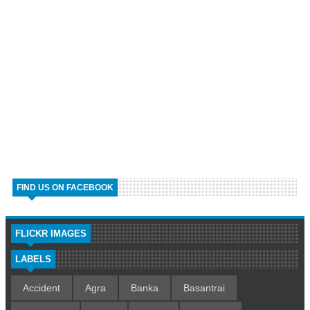
FIND US ON FACEBOOK
FLICKR IMAGES
LABELS
Accident
Agra
Banka
Basantrai