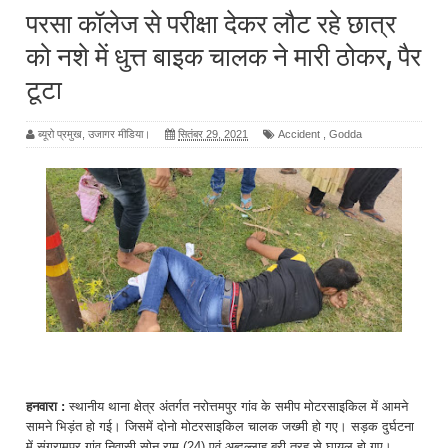
परसा कॉलेज से परीक्षा देकर लौट रहे छात्र
को नशे में धुत्त बाइक चालक ने मारी ठोकर, पैर
टूटा
ब्यूरो प्रमुख, उजागर मीडिया।
सितंबर 29, 2021
Accident
,
Godda
हनवारा :
स्थानीय थाना क्षेत्र अंतर्गत नरोत्तमपुर गांव के समीप मोटरसाइकिल में आमने
सामने भिड़ंत हो गई। जिसमें दोनो मोटरसाइकिल चालक जख्मी हो गए। सड़क दुर्घटना
में संग्रामपुर गांव निवासी सोनू राम (24) एवं अब्दुल्लाह बुरी तरह से घायल हो गए।