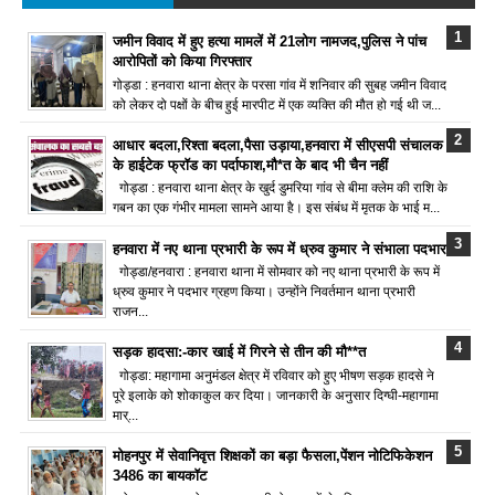
जमीन विवाद में हुए हत्या मामलें में 21लोग नामजद,पुलिस ने पांच
आरोपितों को किया गिरफ्तार
गोड्डा : हनवारा थाना क्षेत्र के परसा गांव में शनिवार की सुबह जमीन विवाद
को लेकर दो पक्षों के बीच हुई मारपीट में एक व्यक्ति की मौत हो गई थी ज...
आधार बदला,रिश्ता बदला,पैसा उड़ाया,हनवारा में सीएसपी संचालक
के हाईटेक फ्रॉड का पर्दाफाश,मौ*त के बाद भी चैन नहीं
गोड्डा : हनवारा थाना क्षेत्र के खुर्द डुमरिया गांव से बीमा क्लेम की राशि के
गबन का एक गंभीर मामला सामने आया है। इस संबंध में मृतक के भाई म...
हनवारा में नए थाना प्रभारी के रूप में ध्रुव कुमार ने संभाला पदभार
गोड्डा/हनवारा : हनवारा थाना में सोमवार को नए थाना प्रभारी के रूप में
ध्रुव कुमार ने पदभार ग्रहण किया। उन्होंने निवर्तमान थाना प्रभारी
राजन...
सड़क हादसा:-कार खाई में गिरने से तीन की मौ**त
गोड्डा: महागामा अनुमंडल क्षेत्र में रविवार को हुए भीषण सड़क हादसे ने
पूरे इलाके को शोकाकुल कर दिया। जानकारी के अनुसार दिग्घी-महागामा
मार्...
मोहनपुर में सेवानिवृत्त शिक्षकों का बड़ा फैसला,पेंशन नोटिफिकेशन
3486 का बायकॉट