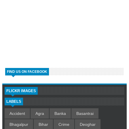
FIND US ON FACEBOOK
FLICKR IMAGES
LABELS
Accident
Agra
Banka
Basantrai
Bhagalpur
Bihar
Crime
Deoghar