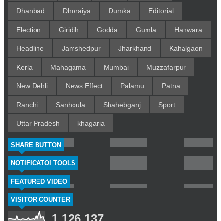
Dhanbad
Dhoraiya
Dumka
Editorial
Election
Giridih
Godda
Gumla
Hanwara
Headline
Jamshedpur
Jharkhand
Kahalgaon
Kerla
Mahagama
Mumbai
Muzzafarpur
New Dehli
News Effect
Palamu
Patna
Ranchi
Sanhoula
Shahebganj
Sport
Uttar Pradesh
khagaria
SHARE BUTTON
NOTIFICATOI TOOLS
FEATURED VIDEO
VISITOR COUNTER
1,126,137