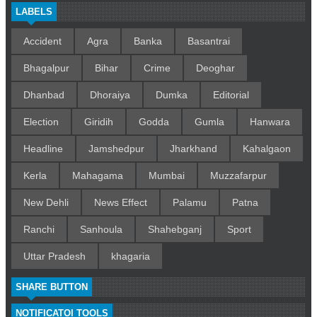
LABELS
Accident
Agra
Banka
Basantrai
Bhagalpur
Bihar
Crime
Deoghar
Dhanbad
Dhoraiya
Dumka
Editorial
Election
Giridih
Godda
Gumla
Hanwara
Headline
Jamshedpur
Jharkhand
Kahalgaon
Kerla
Mahagama
Mumbai
Muzzafarpur
New Dehli
News Effect
Palamu
Patna
Ranchi
Sanhoula
Shahebganj
Sport
Uttar Pradesh
khagaria
SHARE BUTTON
NOTIFICATOI TOOLS