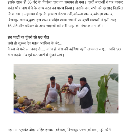
इसके साथ ही 36 घंटे के निर्जला व्रत का समापन हो गया। व्रती माताओं ने घर जाकर
शर्बत और चाय पीने के साथ व्रत का पारण किया। उसके बाद सभी को प्रसाद वितरित
किया गया। महागामा क्षेत्र के हनवारा गेरुआ नदी,कोयला तालाब,बर्दभड़ा तालाब,
बिसनपुर तालाब,कुशमहरा तालाब सहित तमाम स्थानों पर व्रती माताओं ने इसी तरह
बेटे,पति और परिवार के अन्य सदस्यों की लंबी उम्र की मंगलकामना की।
छठ घाटों पर गूंजते रहे छठ गीत
उगो हो सुरुज देव भइल अरगिया के बेर....
केरवा जे फरे ला घवद से..., कांच ही बांस की बहंगिया बहंगी लचकत जाए... आदि छठ
गीत तड़के गांव एवं छठ घाटों में गूंजने लगे।
महागामा प्रखंड क्षेत्र सहित हनवारा,बर्दभड़ा, बिसनपुर,परसा,कोयला,गढ़ी,नरैनी,