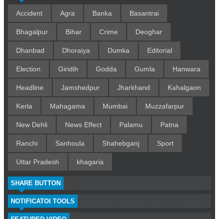
Accident
Agra
Banka
Basantrai
Bhagalpur
Bihar
Crime
Deoghar
Dhanbad
Dhoraiya
Dumka
Editorial
Election
Giridih
Godda
Gumla
Hanwara
Headline
Jamshedpur
Jharkhand
Kahalgaon
Kerla
Mahagama
Mumbai
Muzzafarpur
New Dehli
News Effect
Palamu
Patna
Ranchi
Sanhoula
Shahebganj
Sport
Uttar Pradesh
khagaria
SHARE BUTTON
NOTIFICATOI TOOLS