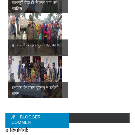
कलयुगी बेटा ही निकला बाप का
कातिल, ...
हनवारा के संग्रामपुर में वृद्ध का ग...
हनवारा के शराब दुकान में डकैती
करने...
BLOGGER
COMMENT
0 टिप्पणियाँ:
FACEBOOK