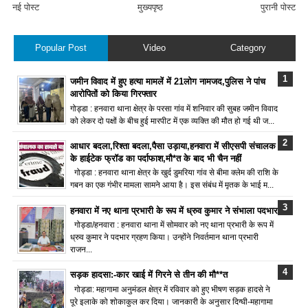
नई पोस्ट
मुख्यपृष्ठ
पुरानी पोस्ट
Popular Post
Video
Category
जमीन विवाद में हुए हत्या मामलें में 21लोग नामजद,पुलिस ने पांच
आरोपितों को किया गिरफ्तार
गोड्डा : हनवारा थाना क्षेत्र के परसा गांव में शनिवार की सुबह जमीन विवाद
को लेकर दो पक्षों के बीच हुई मारपीट में एक व्यक्ति की मौत हो गई थी ज...
आधार बदला,रिश्ता बदला,पैसा उड़ाया,हनवारा में सीएसपी संचालक
के हाईटेक फ्रॉड का पर्दाफाश,मौ*त के बाद भी चैन नहीं
गोड्डा : हनवारा थाना क्षेत्र के खुर्द डुमरिया गांव से बीमा क्लेम की राशि के
गबन का एक गंभीर मामला सामने आया है। इस संबंध में मृतक के भाई म...
हनवारा में नए थाना प्रभारी के रूप में ध्रुव कुमार ने संभाला पदभार
गोड्डा/हनवारा : हनवारा थाना में सोमवार को नए थाना प्रभारी के रूप में
ध्रुव कुमार ने पदभार ग्रहण किया। उन्होंने निवर्तमान थाना प्रभारी
राजन...
सड़क हादसा:-कार खाई में गिरने से तीन की मौ**त
गोड्डा: महागामा अनुमंडल क्षेत्र में रविवार को हुए भीषण सड़क हादसे ने
पूरे इलाके को शोकाकुल कर दिया। जानकारी के अनुसार दिग्घी-महागामा