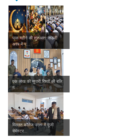
पाक महीने की शुरुआत: सऊदी
अरब में प...
एक लाख की सुपारी,रिश्तों की बलि:
म...
मिल्लत कॉलेज परसा में यूजी
सेमेस्टर...