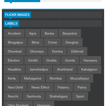
FLICKR IMAGES
LABELS
Accident
Agra
Banka
Basantrai
Bhagalpur
Bihar
Crime
Deoghar
Dhanbad
Dhoraiya
Dumka
Editorial
Election
Giridih
Godda
Gumla
Hanwara
Headline
Jamshedpur
Jharkhand
Kahalgaon
Kerla
Mahagama
Mumbai
Muzzafarpur
New Dehli
News Effect
Palamu
Patna
Ranchi
Sanhoula
Shahebganj
Sport
Uttar Pradesh
khagaria