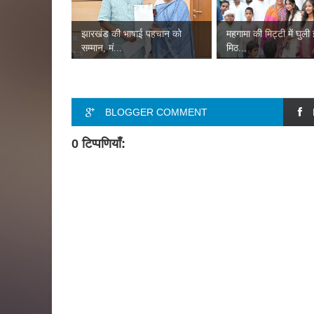
झारखंड की भाषाई पहचान को
महगामा की मिट्टी में घुली
सम्मान, मं...
मिठ...
BLOGGER COMMENT
0 टिप्पणियाँ: