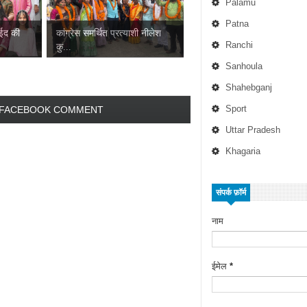
Palamu
Patna
 ईद की
कांग्रेस समर्थित प्रत्याशी नीलेश
Ranchi
कु...
Sanhoula
Shahebganj
Sport
FACEBOOK COMMENT
Uttar Pradesh
Khagaria
संपर्क फ़ॉर्म
नाम
ईमेल
*