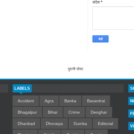
संदेश
*
पुरानी पोस्ट
LABELS
S
Accident
Agra
Banka
Basantrai
N
Bhagalpur
Bihar
Crime
Deoghar
F
Dhanbad
Dhoraiya
Dumka
Editorial
V