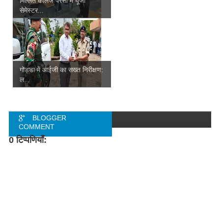
मिल्लत कॉलेज परसा में यूजी
सेमेस्टर...
गोड्डा में आईजी का सख्त निरीक्षण:
ल...
BLOGGER
COMMENT
0 टिप्पणियाँ:
FACEBOOK
COMMENT