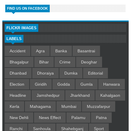
FIND US ON FACEBOOK
FLICKR IMAGES
LABELS
Accident
Agra
Banka
Basantrai
Bhagalpur
Bihar
Crime
Deoghar
Dhanbad
Dhoraiya
Dumka
Editorial
Election
Giridih
Godda
Gumla
Hanwara
Headline
Jamshedpur
Jharkhand
Kahalgaon
Kerla
Mahagama
Mumbai
Muzzafarpur
New Dehli
News Effect
Palamu
Patna
Ranchi
Sanhoula
Shahebganj
Sport