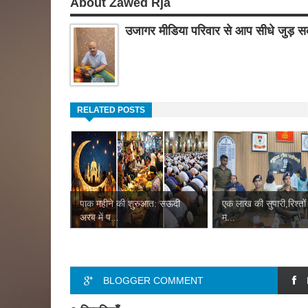
About Zawed Rja
उजागर मीडिया परिवार से आप सीधे जुड़ सक
RELATED POSTS
पाक महीने की शुरुआत: सऊदी
एक लाख की सुपारी,रिश्तों
अरब में प...
म...
BLOGGER COMMENT