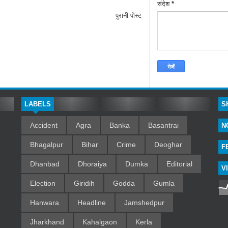
संदेश
*
पुरानी पोस्ट
LABELS
S
Accident
Agra
Banka
Basantrai
N
Bhagalpur
Bihar
Crime
Deoghar
F
Dhanbad
Dhoraiya
Dumka
Editorial
V
Election
Giridih
Godda
Gumla
Hanwara
Headline
Jamshedpur
Jharkhand
Kahalgaon
Kerla