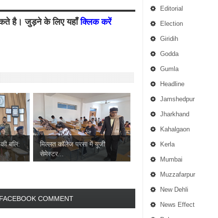
Editorial
ते है। जुड़ने के लिए यहाँ
क्लिक करें
Election
Giridih
Godda
Gumla
Headline
Jamshedpur
Jharkhand
Kahalgaon
 की बलि:
मिल्लत कॉलेज परसा में यूजी
Kerla
सेमेस्टर...
Mumbai
Muzzafarpur
New Dehli
FACEBOOK COMMENT
News Effect