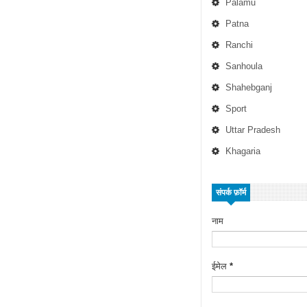
Palamu
Patna
Ranchi
Sanhoula
Shahebganj
Sport
Uttar Pradesh
Khagaria
संपर्क फ़ॉर्म
नाम
ईमेल
*