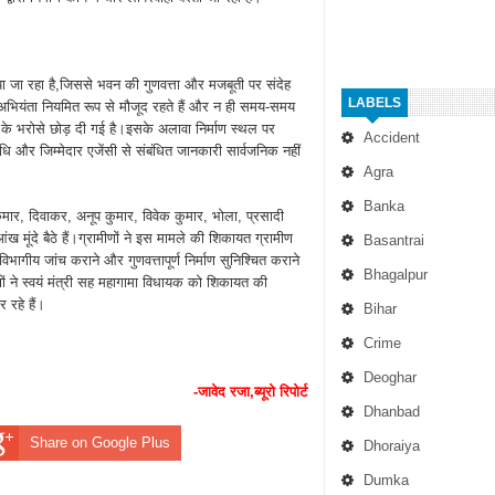
या जा रहा है,जिससे भवन की गुणवत्ता और मजबूती पर संदेह
LABELS
य अभियंता नियमित रूप से मौजूद रहते हैं और न ही समय-समय
शी के भरोसे छोड़ दी गई है।इसके अलावा निर्माण स्थल पर
Accident
वधि और जिम्मेदार एजेंसी से संबंधित जानकारी सार्वजनिक नहीं
Agra
Banka
कुमार, दिवाकर, अनूप कुमार, विवेक कुमार, भोला, प्रसादी
मूंदे बैठे हैं।ग्रामीणों ने इस मामले की शिकायत ग्रामीण
Basantrai
िभागीय जांच कराने और गुणवत्तापूर्ण निर्माण सुनिश्चित कराने
Bhagalpur
ों ने स्वयं मंत्री सह महागामा विधायक को शिकायत की
 रहे हैं।
Bihar
Crime
Deoghar
-जावेद रजा,ब्यूरो रिपोर्ट
Dhanbad
Share on Google Plus
Dhoraiya
Dumka