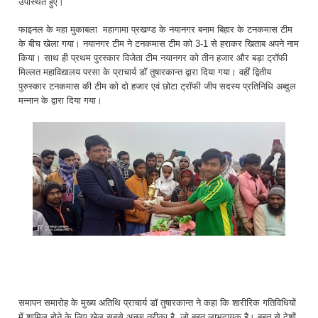
उपस्थित हुए।
फाइनल के महा मुकाबला महागामा प्रखण्ड के नयानगर बनाम बिहार के टनकमास टीम
के बीच खेला गया। नयानगर टीम ने टनकमास टीम को 3-1 से हराकर खिताब अपने नाम
किया। साथ ही प्रथम पुरस्कार विजेता टीम नयानगर को तीन हजार और बड़ा ट्रॉफी
मिल्लत महाविद्यालय परसा के प्राचार्य डॉ तुषारकान्त द्वारा दिया गया। वहीं द्वितीय
पुरुस्कार टनकमास की टीम को दो हजार एवं छोटा ट्रॉफी जीप सदस्य प्रतिनिधि अब्दुल
मन्नान के द्वारा दिया गया।
समापन समारोह के मुख्य अतिथि प्राचार्य डॉ तुषारकान्त ने कहा कि शारीरिक गतिविधियों
में शामिल होने के लिए खेल सबसे अच्छा तरीका है, जो बहुत लाभदायक है। बहुत से देशों