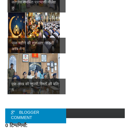
कांग्रेस समर्थित प्रत्याशी नीलेश
कु...
पाक महीने की शुरुआत: सऊदी
अरब में प...
एक लाख की सुपारी,रिश्तों की बलि:
म...
BLOGGER
COMMENT
0 टिप्पणियाँ:
FACEBOOK