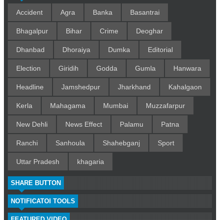
Accident
Agra
Banka
Basantrai
Bhagalpur
Bihar
Crime
Deoghar
Dhanbad
Dhoraiya
Dumka
Editorial
Election
Giridih
Godda
Gumla
Hanwara
Headline
Jamshedpur
Jharkhand
Kahalgaon
Kerla
Mahagama
Mumbai
Muzzafarpur
New Dehli
News Effect
Palamu
Patna
Ranchi
Sanhoula
Shahebganj
Sport
Uttar Pradesh
khagaria
SHARE BUTTON
NOTIFICATOI TOOLS
FEATURED VIDEO