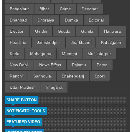
Bhagalpur
Bihar
Crime
Deoghar
Dhanbad
Dhoraiya
Dumka
Editorial
Election
Giridih
Godda
Gumla
Hanwara
Headline
Jamshedpur
Jharkhand
Kahalgaon
Kerla
Mahagama
Mumbai
Muzzafarpur
New Dehli
News Effect
Palamu
Patna
Ranchi
Sanhoula
Shahebganj
Sport
Uttar Pradesh
khagaria
SHARE BUTTON
NOTIFICATOI TOOLS
FEATURED VIDEO