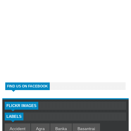
FIND US ON FACEBOOK
FLICKR IMAGES
LABELS
Accident
Agra
Banka
Basantrai