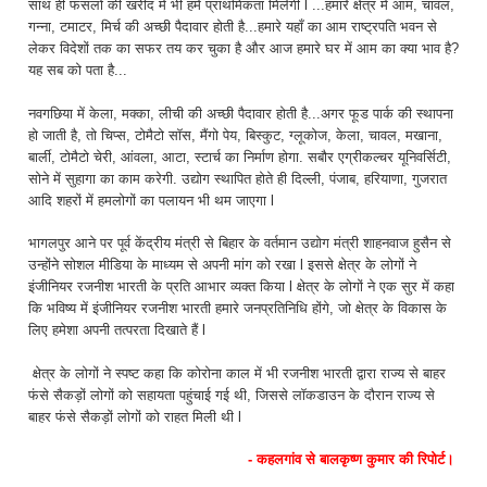
साथ ही फसलों की खरीद में भी हमें प्राथमिकता मिलेगी l ...हमारे क्षेत्र में आम, चावल,
गन्ना, टमाटर, मिर्च की अच्छी पैदावार होती है...हमारे यहाँ का आम राष्ट्रपति भवन से
लेकर विदेशों तक का सफर तय कर चुका है और आज हमारे घर में आम का क्या भाव है?
यह सब को पता है...
नवगछिया में केला, मक्का, लीची की अच्छी पैदावार होती है...अगर फूड पार्क की स्थापना
हो जाती है, तो चिप्स, टोमैटो सॉस, मैंगो पेय, बिस्कुट, ग्लूकोज, केला, चावल, मखाना,
बार्ली, टोमैटो चेरी, आंवला, आटा, स्टार्च का निर्माण होगा. सबौर एग्रीकल्चर यूनिवर्सिटी,
सोने में सुहागा का काम करेगी. उद्योग स्थापित होते ही दिल्ली, पंजाब, हरियाणा, गुजरात
आदि शहरों में हमलोगों का पलायन भी थम जाएगा l
भागलपुर आने पर पूर्व केंद्रीय मंत्री से बिहार के वर्तमान उद्योग मंत्री शाहनवाज हुसैन से
उन्होंने सोशल मीडिया के माध्यम से अपनी मांग को रखा l इससे क्षेत्र के लोगों ने
इंजीनियर रजनीश भारती के प्रति आभार व्यक्त किया l क्षेत्र के लोगों ने एक सुर में कहा
कि भविष्य में इंजीनियर रजनीश भारती हमारे जनप्रतिनिधि होंगे, जो क्षेत्र के विकास के
लिए हमेशा अपनी तत्परता दिखाते हैं l
क्षेत्र के लोगों ने स्पष्ट कहा कि कोरोना काल में भी रजनीश भारती द्वारा राज्य से बाहर
फंसे सैकड़ों लोगों को सहायता पहुंचाई गई थी, जिससे लॉकडाउन के दौरान राज्य से
बाहर फंसे सैकड़ों लोगों को राहत मिली थी l
- कहलगांव से बालकृष्ण कुमार की रिपोर्ट।