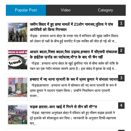
Popular Post
Video
Category
जमीन विवाद में हुए हत्या मामलें में 21लोग नामजद,पुलिस ने पांच
आरोपितों को किया गिरफ्तार
गोड्डा : हनवारा थाना क्षेत्र के परसा गांव में शनिवार की सुबह जमीन विवाद
को लेकर दो पक्षों के बीच हुई मारपीट में एक व्यक्ति की मौत हो गई थी ज...
आधार बदला,रिश्ता बदला,पैसा उड़ाया,हनवारा में सीएसपी संचालक
के हाईटेक फ्रॉड का पर्दाफाश,मौ*त के बाद भी चैन नहीं
गोड्डा : हनवारा थाना क्षेत्र के खुर्द डुमरिया गांव से बीमा क्लेम की राशि के
गबन का एक गंभीर मामला सामने आया है। इस संबंध में मृतक के भाई म...
हनवारा में नए थाना प्रभारी के रूप में ध्रुव कुमार ने संभाला पदभार
गोड्डा/हनवारा : हनवारा थाना में सोमवार को नए थाना प्रभारी के रूप में
ध्रुव कुमार ने पदभार ग्रहण किया। उन्होंने निवर्तमान थाना प्रभारी
राजन...
सड़क हादसा:-कार खाई में गिरने से तीन की मौ**त
गोड्डा: महागामा अनुमंडल क्षेत्र में रविवार को हुए भीषण सड़क हादसे ने
पूरे इलाके को शोकाकुल कर दिया। जानकारी के अनुसार दिग्घी-महागामा
मार्...